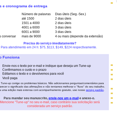
s e cronograma de entrega
Número de palavras
Dias úteis (Seg.-Sex.)
até 1500
2 dias úteis
1501 a 4000
2 dias úteis
4001 a 6000
3 dias úteis
6001 a 9000
3 dias úteis
 conversar
mais de 9000
4 ou mais (depende da extensão)
Precisa do serviço imediatamente?
Para atendimento em 24 h: $75, $113, $149, $224 respectivamente.
 Funciona
Envie-nos o texto por e-mail e indique que deseja um
Tune-up
Confirmamos o custo e o prazo
Editamos o texto e o devolvemos para você
Você paga
Tune-up corrige os problemas básicos. Não adicionamos perguntas/comentários para
arecer o significado das afirmações e não tentamos melhorar o "fluxo" do seu trabalho.
a uma edição mais extensa com acompanhamento gratuito, use nosso
serviço padrão
.
Para mandar seu manuscrito,
envie-nos um e-mail
e anexe-o.
Mencione "Tune-up" no seu e-mail, caso contrário sua solicitação será
considerada um serviço padrão.