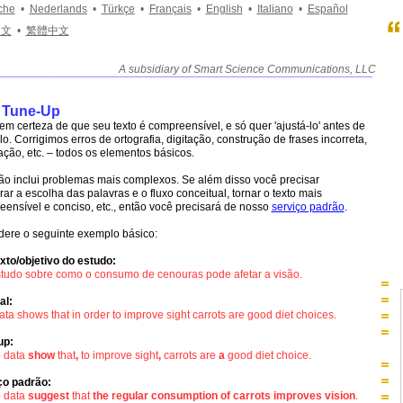
che
•
Nederlands
•
Türkçe
•
Français
•
E
nglish
•
Italiano
•
Español
中文
•
繁體中文
A subsidiary of Smart Science Communications, LLC
____________________________________________________
 Tune-Up
em certeza de que seu texto é compreensível, e só quer 'ajustá-lo' antes de
lo. Corrigimos erros de ortografia, digitação, construção de frases incorreta,
ação, etc. – todos os elementos básicos.
ão inclui problemas mais complexos. Se além disso você precisar
ar a escolha das palavras e o fluxo conceitual, tornar o texto mais
ensível e conciso, etc., então você precisará de nosso
serviço padrão
.
dere o seguinte exemplo básico:
xto/objetivo do estudo:
tudo sobre como o consumo de cenouras pode afetar a visão.
al:
ata shows that in order to improve sight carrots are good diet choices.
up:
e
data
show
that
,
to improve sight
,
carrots are
a
good diet choice.
ço padrão:
e
data
suggest
that
the regular consumption of carrots improves vision
.