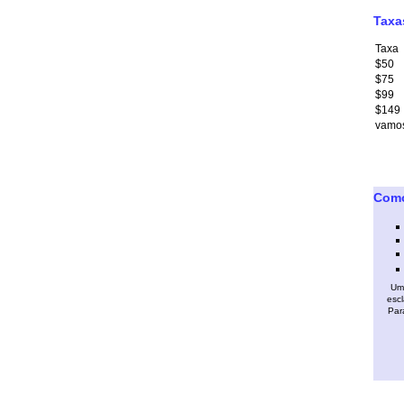
Taxa
Taxa
$50
$75
$99
$149
vamos
Como
Um 
escl
Par