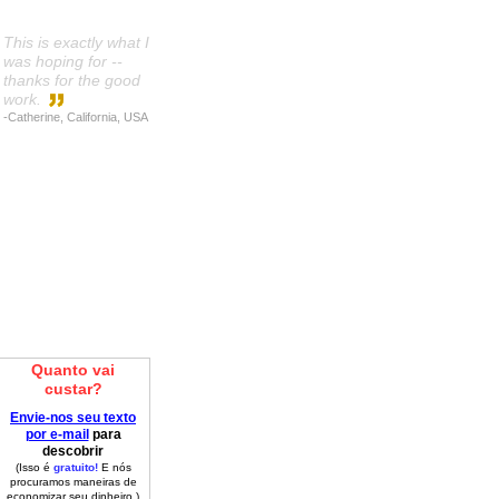
This is exactly what I
was hoping for --
thanks for the good
work.
-Catherine, California, USA
Quanto vai
custar?
.
Envie-nos seu texto
por e-mail
para
descobrir
(Isso é
gratuito!
E nós
procuramos maneiras de
economizar seu dinheiro.)